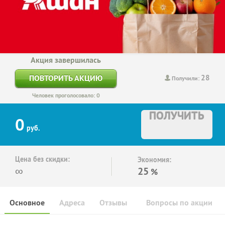
Акция завершилась
28
ПОВТОРИТЬ АКЦИЮ
Получили:
Человек проголосовало: 0
ПОЛУЧИТЬ
0
руб.
Цена без скидки:
Экономия:
∞
25
%
Основное
Адреса
Отзывы
Вопросы по акции