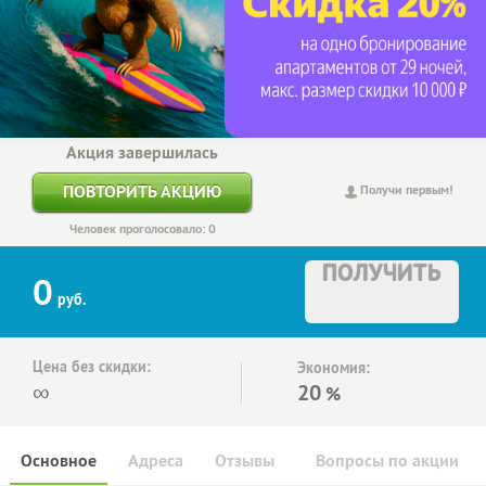
Акция завершилась
ПОВТОРИТЬ АКЦИЮ
Получи первым!
Человек проголосовало: 0
ПОЛУЧИТЬ
0
руб.
Цена без скидки:
Экономия:
∞
20
%
Основное
Адреса
Отзывы
Вопросы по акции