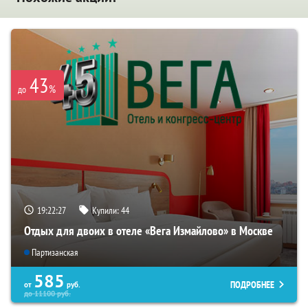
43
%
до
19:22:26
Купили:
44
Отдых для двоих в отеле «Вега Измайлово» в Москве
Партизанская
585
ПОДРОБНЕЕ
от
руб.
до
11100
руб.